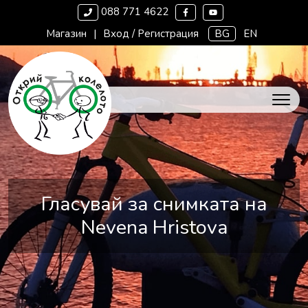
088 771 4622
Магазин
|
Вход / Регистрация
BG
EN
Гласувай за снимката на
Nevena Hristova