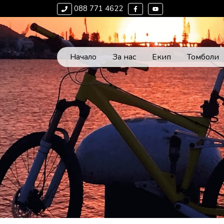
088 771 4622
Начало
За нас
Екип
Томболи