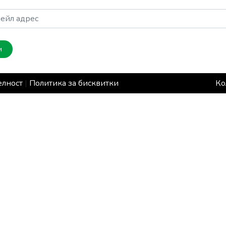
и
елност
|
Политика за бисквитки
Ко