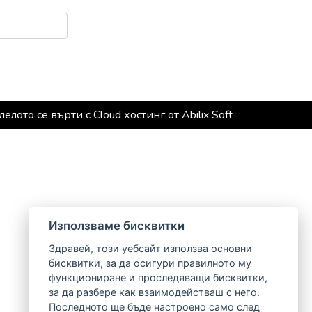
лелото се върти с Cloud хостинг от Abilix Soft
Използваме бисквитки
Здравей, този уебсайт използва основни
бисквитки, за да осигури правилното му
функциониране и проследяващи бисквитки,
за да разбере как взаимодействаш с него.
Последното ще бъде настроено само след