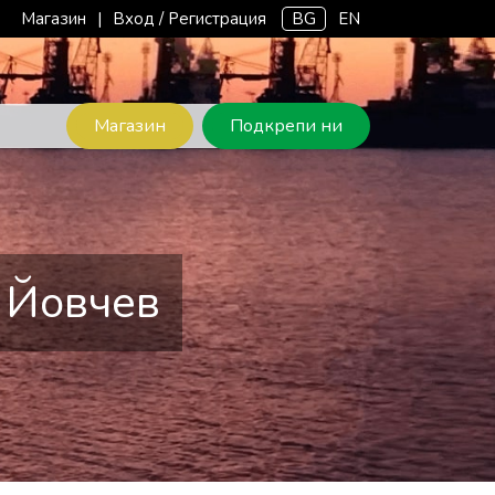
Магазин
|
Вход / Регистрация
BG
EN
Магазин
Подкрепи ни
и Йовчев