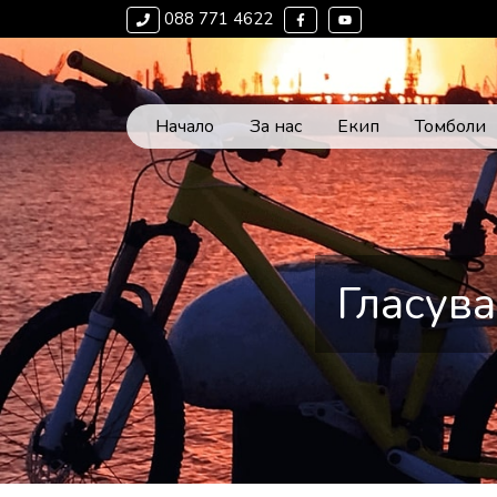
088 771 4622
Начало
За нас
Екип
Томболи
Гласува