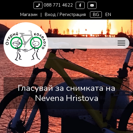
088 771 4622
Магазин
|
Вход / Регистрация
BG
EN
Гласувай за снимката на
Nevena Hristova