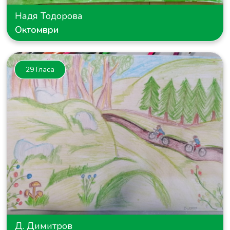
Надя Тодорова
Октомври
29 Гласа
Д. Димитров