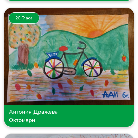
20 Гласа
Антония Дражева
Октомври