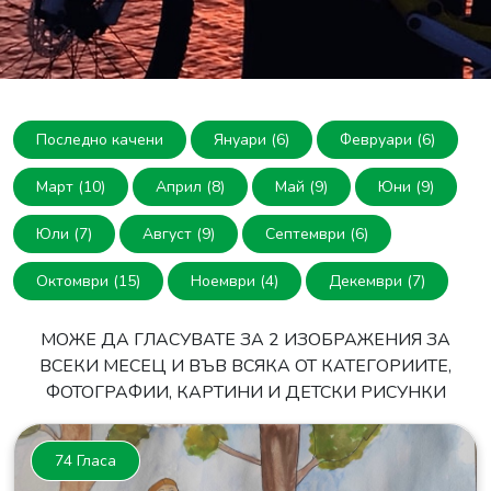
Последно качени
Януари (6)
Февруари (6)
Март (10)
Април (8)
Май (9)
Юни (9)
Юли (7)
Август (9)
Септември (6)
Октомври (15)
Ноември (4)
Декември (7)
МОЖЕ ДА ГЛАСУВАТЕ ЗА 2 ИЗОБРАЖЕНИЯ ЗА
ВСЕКИ МЕСЕЦ И ВЪВ ВСЯКА ОТ КАТЕГОРИИТЕ,
ФОТОГРАФИИ, КАРТИНИ И ДЕТСКИ РИСУНКИ
74 Гласа