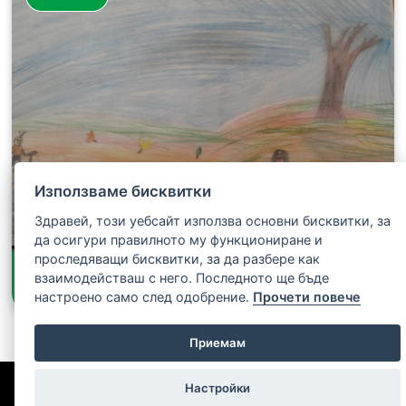
Използваме бисквитки
Здравей, този уебсайт използва основни бисквитки, за
да осигури правилното му функциониране и
проследяващи бисквитки, за да разбере как
Валентина Василева
взаимодействаш с него. Последното ще бъде
Октомври
настроено само след одобрение.
Прочети повече
Приемам
Условия на конкурса
|
Политика за поверителност
|
Настройки
Политика за бисквитки