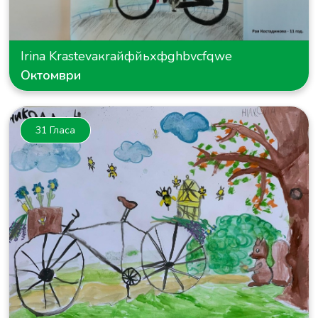
Irina Krastevaкraйфйьхфghbvcfqwe
Октомври
31 Гласа