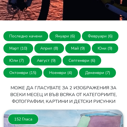
Последно качени
Януари (6)
Февруари (6)
Март (10)
Април (8)
Май (9)
Юни (9)
Юли (7)
Август (9)
Септември (6)
Октомври (15)
Ноември (4)
Декември (7)
МОЖЕ ДА ГЛАСУВАТЕ ЗА 2 ИЗОБРАЖЕНИЯ ЗА
ВСЕКИ МЕСЕЦ И ВЪВ ВСЯКА ОТ КАТЕГОРИИТЕ,
ФОТОГРАФИИ, КАРТИНИ И ДЕТСКИ РИСУНКИ
152 Гласа