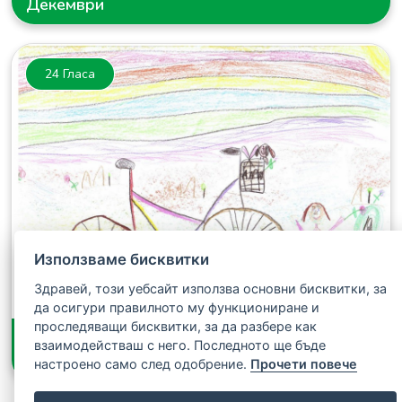
Декември
24 Гласа
Използваме бисквитки
Здравей, този уебсайт използва основни бисквитки, за
да осигури правилното му функциониране и
проследяващи бисквитки, за да разбере как
Дарина Иванова Илиева - 6 години
взаимодействаш с него. Последното ще бъде
Декември
настроено само след одобрение.
Прочети повече