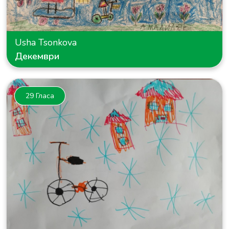
Usha Tsonkova
Декември
29 Гласа